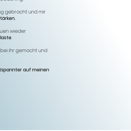
ing gebracht und mir
tärken.
auen wieder
elaste
.
bei ihr gemacht und
tspannter auf meinen