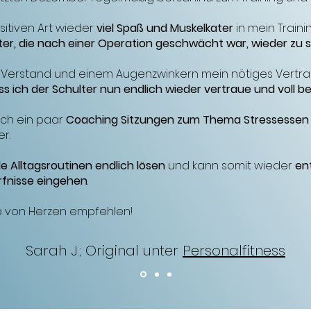
sitiven Art wieder
viel Spaß und Muskelkater
in mein Train
ter, die nach einer Operation geschwächt war, wieder zu s
viel Verstand und einem Augenzwinkern mein nötiges Vertr
ss ich der Schulter nun endlich wieder vertraue und voll b
ich ein paar
Coaching Sitzungen zum Thema Stressessen
er.
de Alltagsroutinen endlich lösen
und kann somit wieder
en
rfnisse eingehen
.
ie von Herzen empfehlen!
Sarah J.; Original unter
Personalfitness