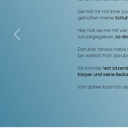
Sie hat mir mit ihrer p
o
geholfen meine
Schul
Hier hat sie mir mit 
zurückgegeben,
so da
Darüber hinaus habe 
bin wirklich froh darüb
Ich konnte f
est sitzen
Körper und seine Bedü
Von daher kann ich s